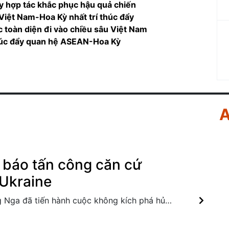
y hợp tác khắc phục hậu quả chiến
 Việt Nam-Hoa Kỳ nhất trí thúc đẩy
 toàn diện đi vào chiều sâu Việt Nam
húc đẩy quan hệ ASEAN-Hoa Kỳ
A
 báo tấn công căn cứ
Ukraine
Lực lượng vũ trang Nga đã tiến hành cuộc không kích phá hủy căn cứ quân sự ngầm của trung đội điều khiển thiết bị bay không người lái (UAV) của Ukraine tại phần lãnh thổ do chính quyền Kiev kiểm soát. Belarus mở hành lang nhân đạo để đoàn tụ các gia đình từ Nga và Ukraine Ba Lan-Ukraine nối lại đối thoại cấp cao, thúc đẩy hợp tác quốc phòng Tổng thống Ukraine: Mỹ cấp phép cho Kiev sản xuất tên lửa Patriot