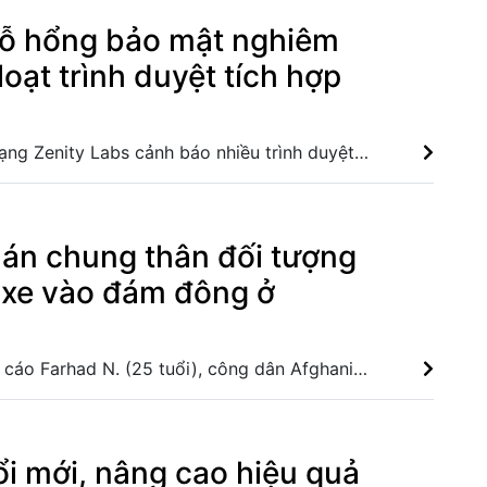
 lỗ hổng bảo mật nghiêm
loạt trình duyệt tích hợp
Công ty an ninh mạng Zenity Labs cảnh báo nhiều trình duyệt AI phổ biến tồn tại lỗ hổng bảo mật có thể cho phép tin tặc đánh cắp dữ liệu, chiếm quyền tài khoản và kiểm soát thiết bị từ xa. AI của Anthropic và OpenAI có thể xóa dấu vết, giả danh tính khi bị bắt quả tang EU chính thức áp dụng quy định gắn nhãn nội dung do AI tạo ra Liên minh châu Âu siết quản lý AI với mức phạt lên tới 7% doanh thu toàn cầu
 án chung thân đối tượng
 xe vào đám đông ở
Tòa án xác định bị cáo Farhad N. (25 tuổi), công dân Afghanistan, phạm 2 tội danh giết người, 23 tội danh mưu sát, 22 tội danh gây thương tích, trong đó có 19 trường hợp gây thương tích nghiêm trọng. Đức: Xe tải lao vào đám đông ở Berlin, 1 người thiệt mạng Lao xe vào đám đông tại Đức, nạn nhân có cả vợ và con gái của tài xế Lao xe vào đám đông tại Đức khiến nhiều người bị thương
ổi mới, nâng cao hiệu quả