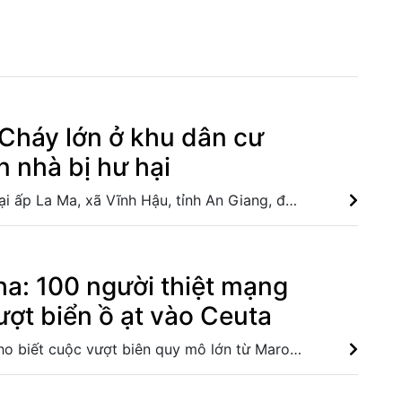
Cháy lớn ở khu dân cư
n nhà bị hư hại
Đám cháy xảy ra tại ấp La Ma, xã Vĩnh Hậu, tỉnh An Giang, đã được khống chế sau gần 2 giờ, khiến 2 căn nhà bị thiêu rụi ho��n toàn và 3 căn khác bị cháy một phần, không có thiệt hại về người. Vụ cháy nhà dân lúc rạng sáng tại Thành phố Hồ Chí Minh: Hai người tử vong Thông tin mới về vụ cháy lớn tại khu vực chợ Biên Hòa Quảng Ninh: Khống chế vụ cháy Cảng cá Phúc Tiến, thiệt hại gần 2,6 tỷ đồng
a: 100 người thiệt mạng
ượt biển ồ ạt vào Ceuta
Giới chức Ceuta cho biết cuộc vượt biên quy mô lớn từ Maroc đã khiến khoảng 100 người thiệt mạng, gây sức ép chưa từng có lên công tác tiếp nhận người di cư và quản lý biên giới của Tây Ban Nha. EU tuyên bố vượt qua “phép thử” an ninh biên giới sau khủng hoảng Ceuta 90 người thiệt mạng trong khủng hoảng di cư tại Ceuta Vấn đề người di cư: Cuộc khủng hoảng tại Ceuta đẩy EU vào rạn nứt mới