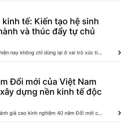
 kinh tế: Kiến tạo hệ sinh
hành và thúc đẩy tự chủ
Ngành ngoại giao hiện nay không chỉ dừng lại ở vai trò xúc tiến thương mại truyền thống, mà trở thành người đồng h��nh trực tiếp, tạo bệ đỡ niềm tin vững chắc cho doanh nghiệp trên thị trường toàn cầu. Nghị định quy định cơ cấu tổ chức của Bộ Ngoại giao Ngoại giao khoa học-công nghệ trở thành trụ cột mới của nền đối ngoại Việt Nam Phát biểu của Thường trực Ban Bí thư tại Phiên họp toàn thể về đối ngoại
ệm Đổi mới của Việt Nam
 xây dựng nền kinh tế độc
Lãnh đạo Lào ��ánh giá cao kinh nghiệm 40 năm Đổi mới của Việt Nam trong xây dựng nền kinh tế độc lập, tự chủ; là nguồn tham khảo quan trọng để hoàn thiện chính sách và thúc đẩy hợp tác song phương. Việt Nam và Lào thúc đẩy hợp tác khoa học Việt Nam-Lào đẩy mạnh hợp tác toàn diện về quốc phòng Việt Nam-Lào đẩy mạnh hợp tác về lý luận và chính trị