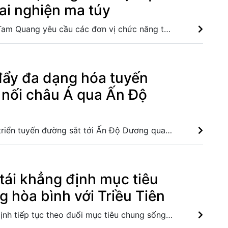
ai nghiện ma túy
Bộ trưởng Lương Tam Quang yêu cầu các đơn vị chức năng thuộc Bộ Công an tập trung hoàn thiện thể chế, cơ chế, chính sách; đẩy nhanh chuyển đổi số, xây dựng cơ sở cai nghiện thông minh Bầu cử Quốc hội: Đảm bảo quyền công dân cho học viên đang cai nghiện ma túy “Tết Nhà”: Mùa Xuân của niềm tin tại các cơ sở cai nghiện ma túy Hà Nội An Giang: Xác định 9 đối tượng cầm đầu vụ bỏ trốn khỏi cơ sở cai nghiện ma túy
đẩy đa dạng hóa tuyến
t nối châu Á qua Ấn Độ
Nga đề xuất phát triển tuyến đường sắt tới Ấn Độ Dương qua Trung Á và Nam Á nhằm đa dạng hóa hành lang vận tải, giảm rủi ro từ căng thẳng tại Hormuz và thúc đẩy thương mại với Ấn Độ, châu Á. Lần đầu Nga nhập khẩu xăng từ châu Phi do thiếu hụt nguồn cung trong nước Nga: Xuất khẩu sang châu Á vượt xuất khẩu sang châu Âu gấp sáu lần Nga thúc đẩy chiến lược xoay trục sang châu Á trong cục diện mới
tái khẳng định mục tiêu
 hòa bình với Triều Tiên
Hàn Quốc khẳng định tiếp tục theo đuổi mục tiêu chung sống hòa bình với Triều Tiên và duy trì chính sách nhất quán thông qua phối hợp liên ngành, giữa lúc căng thẳng trên bán đảo Triều Tiên gia tăng. Hàn Quốc xác nhận Triều Tiên phóng ít nhất 1 tên lửa đạn đạo tầm ngắn Tổng thống Hàn Quốc nhấn mạnh duy trì hòa bình trên bán đảo Triều Tiên Hàn Quốc sơ tán người dân sau khi phát hiện vật thể bay gần biên giới liên Triều