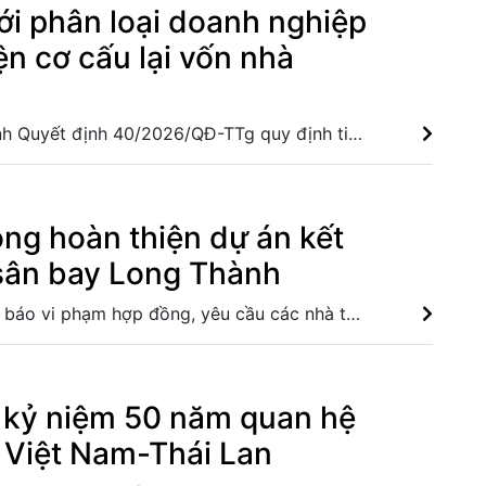
ới phân loại doanh nghiệp
ện cơ cấu lại vốn nhà
Thủ tướng ban hành Quyết định 40/2026/QĐ-TTg quy định tiêu chí phân loại doanh nghiệp theo ngành, lĩnh vực và tỷ lệ vốn nhà nước nắm giữ, làm cơ sở sắp xếp, cơ cấu lại vốn nhà nước hiệu quả hơn. Chọn đúng đầu tàu: Danh mục doanh nghiệp nhà nước mạnh và bài toán giao nhiệm vụ Khơi thông thể chế để doanh nghiệp Nhà nước dẫn dắt tăng trưởng Động lực từ doanh nghiệp nhà nước với mục tiêu tăng trưởng 2 con số
ng hoàn thiện dự án kết
 sân bay Long Thành
Đồng Nai ra thông báo vi phạm hợp đồng, yêu cầu các nhà thầu chậm tiến độ cao tốc Biên Hòa-Vũng Tàu và Vành đai 3 khẩn trương tăng cường nhân lực để về đích vào tháng 9/2026. Hoàn thiện nhà ga, sẵn sàng vận hành thử nghiệm sân bay Long Thành Tập trung hoàn thiện nhà ga, sẵn sàng vận hành thử nghiệm Sân bay Long Thành Cục Hàng không nói về lộ trình khai thác Sân bay Long Thành và Tân Sơn Nhất
kỷ niệm 50 năm quan hệ
 Việt Nam-Thái Lan