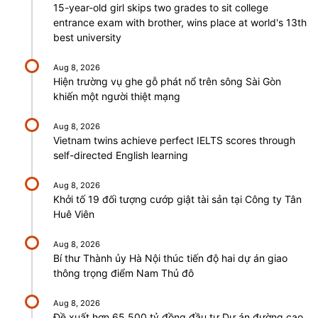
15-year-old girl skips two grades to sit college
entrance exam with brother, wins place at world's 13th
best university
Aug 8, 2026
Hiện trường vụ ghe gỗ phát nổ trên sông Sài Gòn
khiến một người thiệt mạng
Aug 8, 2026
Vietnam twins achieve perfect IELTS scores through
self-directed English learning
Aug 8, 2026
Khởi tố 19 đối tượng cướp giật tài sản tại Công ty Tân
Huê Viên
Aug 8, 2026
Bí thư Thành ủy Hà Nội thúc tiến độ hai dự án giao
thông trọng điểm Nam Thủ đô
Aug 8, 2026
Đề xuất hơn 65.500 tỷ đồng đầu tư Dự án đường cao